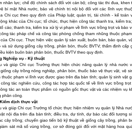
n nhân lực; chế độ chính sách đối với cán bộ; công tác thi đua, khen
vệ bí mật Nhà nước, bảo vệ chính trị nội bộ đối với các lĩnh vực th
a Chi cục theo quy định của Pháp luật; quản trị, tài chính - kế toán
ộng khác của Chi cục; tổ chức, thực hiện công tác thanh tra, kiểm tra;
 tố cáo; thanh tra, kiểm tra xử lý vi phạm về lĩnh vực trồng trọt và bảo v
công tác pháp chế và công tác phòng chống tham nhũng thuộc phạm 
của Chi cục. Thực hiện việc quản lý sản xuất, buôn bán, bảo quản, v
 và sử dụng giống cây trồng, phân bón, thuốc BVTV; thẩm định cấp 
iều kiện buôn bán phân bón, thuốc BVTV theo quy định.
g Nghiệp vụ - Kỹ thuật
và giúp Chi cục Trưởng thực hiện chức năng quản lý nhà nước v
, giống cây trồng nông nghiệp, phân bón, thuốc bảo vệ thực vật, vệ s
thuộc phạm vi lĩnh vực được giao trên địa bàn tỉnh; quản lý sinh vật g
 công tác nghiên cứu, công tác hợp tác quốc tế về lĩnh vực trồng trọ
 công tác an toàn thực phẩm có nguồn gốc thực vật và các nhiệm vụ k
g phân công.
 Kiểm dịch thực vật
và giúp Chi cục Trưởng tổ chức thực hiện nhiệm vụ quản lý Nhà nư
vật nội địa trên địa bàn tỉnh; điều tra, dự tính, dự báo các đối tượng s
ác cây trồng; chuyển giao tiến bộ kỹ thuật về giống cây trồng, phân 
 giám sát mã số vùng trồng, cơ sở đóng gói đối với mặt hàng hoa quả