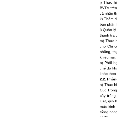
i) Thực h
BVTV trên
cá nhân th
k) Thẩm đị
bán phân b
l) Quản lý
thanh tra 
m) Thực h
cho Chi c
nhũng, thự
khiếu nại,
o) Phối h
chế độ kh
khác theo
2.2. Phòn
a) Thực h
Cục Trồng 
cây trồng
luật, quy 
mức kinh t
trồng nôn