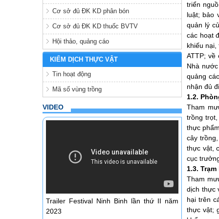
triển nguồ
Cơ sở đủ ĐK KD phân bón
luật; bảo 
quản lý củ
Cơ sở đủ ĐK KD thuốc BVTV
các hoạt đ
Hội thảo, quảng cáo
khiếu nại,
ATTP; về 
KIỂM DỊCH THỰC VẬT
Nhà nước 
Tin hoạt động
quảng cáo
nhận đủ đ
Mã số vùng trồng
1.2. Phòn
VIDEO
Tham mưu 
trồng trọt
thực phẩm 
cây trồng,
thực vật,
cục trưởn
1.3. Trạm
Tham mưu 
dịch thực 
hại trên c
Trailer Festival Ninh Binh lần thứ II năm
thực vật;
2023