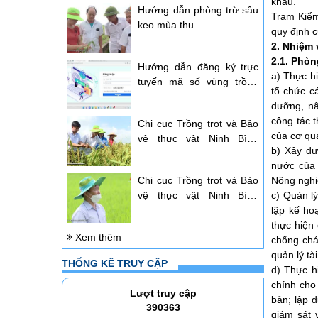
khẩu.
Hướng dẫn phòng trừ sâu
Trạm Kiểm
keo mùa thu
quy định c
2. Nhiệm
2.1. Phòn
Hướng dẫn đăng ký trực
a) Thực hi
tuyến mã số vùng trồng
tổ chức c
nông sản chủ lực địa
dưỡng, nâ
phương
công tác t
Chi cục Trồng trọt và Bảo
của cơ qu
vệ thực vật Ninh Bình
b) Xây dự
phục tráng và bảo tồn
nước của 
thành công giống lúa Nếp
Chi cục Trồng trọt và Bảo
Nông nghi
hạt cau tại Nho Quan
vệ thực vật Ninh Bình
c) Quản lý
hướng dẫn phòng trừ sâu
lập kế ho
bệnh cho lúa mùa
thực hiện
Xem thêm
chống chá
quản lý tà
THỐNG KÊ TRUY CẬP
d) Thực hi
chính cho
Lượt truy cập
bản; lập d
390363
giám sát v