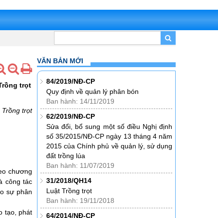
VĂN BẢN MỚI
84/2019/NĐ-CP
rồng trọt
Quy định về quản lý phân bón
Ban hành: 14/11/2019
Trồng trọt
62/2019/NĐ-CP
Sửa đổi, bổ sung một số điều Nghị định
số 35/2015/NĐ-CP ngày 13 tháng 4 năm
2015 của Chính phủ về quản lý, sử dụng
đất trồng lúa
Ban hành: 11/07/2019
heo chương
31/2018/QH14
và công tác
Luật Trồng trọt
eo sự phân
Ban hành: 19/11/2018
 tạo, phát
64/2014/NĐ-CP