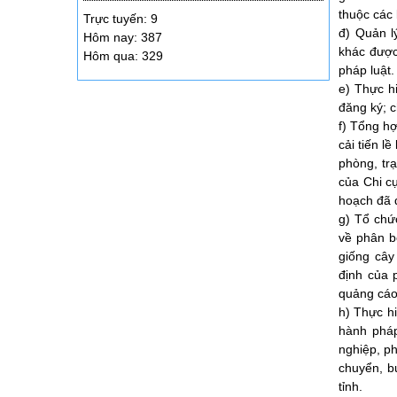
thuộc các 
Trực tuyến: 9
đ) Quản lý
Hôm nay: 387
khác được
Hôm qua: 329
pháp luật.
e) Thực hi
đăng ký; c
f) Tổng hợ
cải tiến l
phòng, tr
của Chi cụ
hoạch đã đ
g) Tổ chứ
về phân b
giống cây
định của 
quảng cáo,
h) Thực hi
hành pháp
nghiệp, ph
chuyển, b
tỉnh.