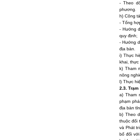
- Theo dõ
phương.
h) Công tá
- Tổng hợp
- Hướng d
quy định;
- Hướng d
địa bàn.
i) Thực h
khai, thực
k) Tham m
nông nghiệ
l) Thực h
2.3. Trạm
a) Tham m
phạm pháp 
địa bàn tỉn
b) Theo d
thuộc đối 
và Phát t
bố đối với