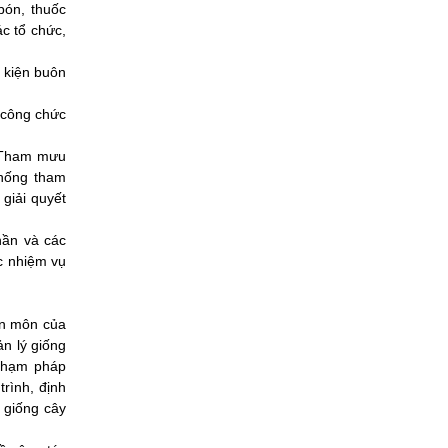
bón, thuốc
c tổ chức,
u kiện buôn
i công chức
) Tham mưu
chống tham
 giải quyết
hần và các
c nhiệm vụ
ên môn của
ản lý giống
 phạm pháp
trình, định
, giống cây