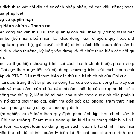
 dịch thực vật nội địa có tư cách pháp nhân, có con dấu riêng; hoạt
ủa pháp luật.
 vụ và quyền hạn
g Hành chính - Thanh tra
ện công tác văn thư, lưu trữ, quản lý con dấu theo quy định; tham m
án bộ (bổ nhiệm, bổ nhiệm lại, điều động, luân chuyển, quy hoạch, đ
ng lương cán bộ, giải quyết chế độ chính sách liên quan đến cán bộ
hi đua khen thưởng, kỷ luật; xây dựng và tổ chức thực hiện các nội q
an.
ng và thực hiện chương trình cải cách hành chính thuộc phạm vi q
Chi cục theo mục tiêu và nội dung, chương trình cải cách hành ch
ệp và PTNT. Đầu mối thực hiện các thủ tục hành chính của Chi cục.
 tài sản, trang thiết bị phục vụ công tác của cơ quan; công tác xây d
ạch và mua sắm, sửa chữa các tài sản, thiết bị của cơ quan khi có q
 công tác thủ quỹ, kiểm kê tài sản nhà nước theo quy định của pháp l
y nổ đồng thời theo dõi, kiểm tra đốn đốc các phòng, trạm thực hiệ
i sản, phòng chống cháy nổ theo quy định.
ện nghiệp vụ kế toán theo quy định, phản ánh kịp thời, chính xác tì
 Chi cục trưởng. Tham mưu trong quản lý đầu tư trang thiết bị và x
ự toán và quyết toán sử dụng ngân sách; quản lý tài chính; thực hiệ
iệc thu, chi tài chính; quản lý biên lai, ấn chỉ; các chương trình, dự