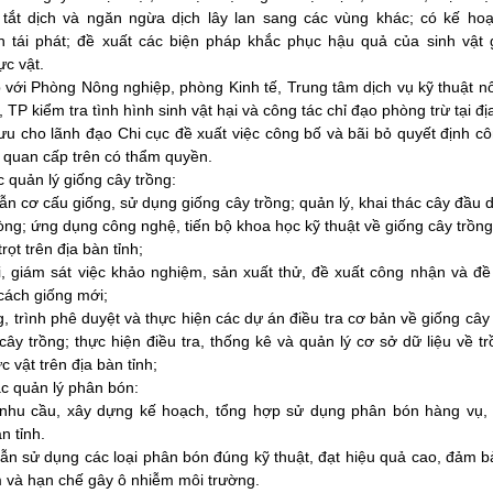
tắt dịch và ngăn ngừa dịch lây lan sang các vùng khác; có kế ho
h tái phát; đề xuất các biện pháp khắc phục hậu quả của sinh vật g
ực vật.
p với Phòng Nông nghiệp, phòng Kinh tế, Trung tâm dịch vụ kỹ thuật n
 TP kiểm tra tình hình sinh vật hại và công tác chỉ đạo phòng trừ tại đ
u cho lãnh đạo Chi cục đề xuất việc công bố và bãi bỏ quyết định cô
ơ quan cấp trên có thẩm quyền.
c quản lý giống cây trồng:
n cơ cấu giống, sử dụng giống cây trồng; quản lý, khai thác cây đầu
ng; ứng dụng công nghệ, tiến bộ khoa học kỹ thuật về giống cây trồng
rọt trên địa bàn tỉnh;
i, giám sát việc khảo nghiệm, sản xuất thử, đề xuất công nhận và đề
cách giống mới;
, trình phê duyệt và thực hiện các dự án điều tra cơ bản về giống cây
cây trồng; thực hiện điều tra, thống kê và quản lý cơ sở dữ liệu về tr
c vật trên địa bàn tỉnh;
ác quản lý phân bón:
nhu cầu, xây dựng kế hoạch, tổng hợp sử dụng phân bón hàng vụ
n tỉnh.
ẫn sử dụng các loại phân bón đúng kỹ thuật, đạt hiệu quả cao, đảm b
 và hạn chế gây ô nhiễm môi trường.