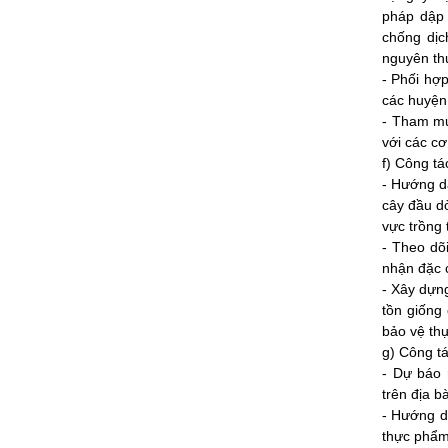
pháp dập 
chống dịc
nguyên th
- Phối hợ
các huyện,
- Tham mư
với các c
f) Công tá
- Hướng dẫ
cây đầu dò
vực trồng t
- Theo dõ
nhận đặc 
- Xây dựng
tồn giống 
bảo vệ thự
g) Công t
- Dự báo 
trên địa bà
- Hướng d
thực phẩm