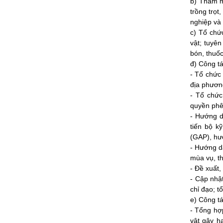
b) Tham m
trồng trọt
nghiệp và 
c) Tổ chức
vật; tuyê
bón, thuốc
đ) Công tá
- Tổ chức 
địa phương
- Tổ chức
quyền phê
- Hướng d
tiến bộ k
(GAP), hướ
- Hướng dẫ
mùa vụ, th
- Đề xuất,
- Cập nhật
chỉ đạo; t
e) Công tá
- Tổng hợ
vật gây hạ