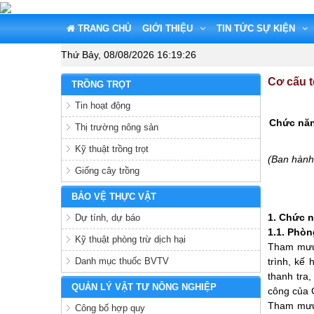
TRANG CHỦ
GIỚI THIỆU
TIN TỨC SỰ KIỆN
Thứ Bảy, 08/08/2026
16:19:27
Cơ cấu 
TRỒNG TRỌT
Tin hoạt động
Chức năn
Thị trường nông sản
Kỹ thuật trồng trọt
(Ban hành
Giống cây trồng
BẢO VỆ THỰC VẬT
1. Chức 
Dự tính, dự báo
1.1. Phòn
Kỹ thuật phòng trừ dịch hại
Tham mưu 
Danh mục thuốc BVTV
trình, kế 
thanh tra
QUẢN LÝ VẬT TƯ NÔNG NGHIỆP
công của 
Tham mưu 
Công bố hợp quy