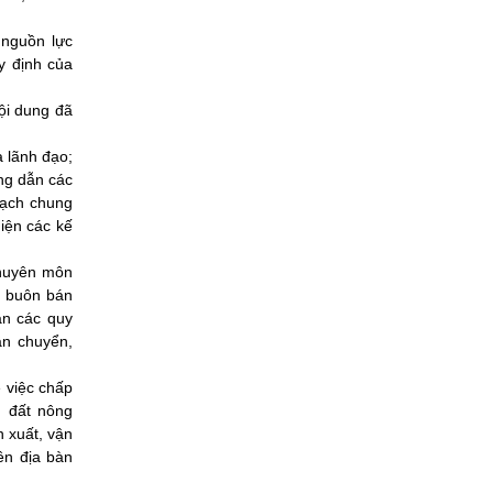
à nguồn lực
y định của
nội dung đã
a lãnh đạo;
ớng dẫn các
oạch chung
hiện các kế
chuyên môn
, buôn bán
ẫn các quy
ận chuyển,
ề việc chấp
g đất nông
n xuất, vận
ên địa bàn