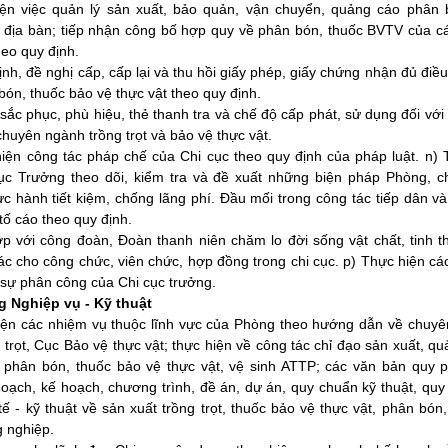
iện việc quản lý sản xuất, bảo quản, vận chuyển, quảng cáo phân 
 địa bàn; tiếp nhận công bố hợp quy về phân bón, thuốc BVTV của cá
eo quy định.
nh, đề nghị cấp, cấp lại và thu hồi giấy phép, giấy chứng nhận đủ điề
ón, thuốc bảo vệ thực vật theo quy định.
 sắc phục, phù hiệu, thẻ thanh tra và chế độ cấp phát, sử dụng đối vớ
chuyên ngành trồng trọt và bảo vệ thực vật.
iện công tác pháp chế của Chi cục theo quy định của pháp luật. n
ục Trưởng theo dõi, kiểm tra và đề xuất những biện pháp Phòng, 
c hành tiết kiệm, chống lãng phí. Đầu mối trong công tác tiếp dân và
 tố cáo theo quy định.
ợp với công đoàn, Đoàn thanh niên chăm lo đời sống vật chất, tinh t
ác cho công chức, viên chức, hợp đồng trong chi cục. p) Thực hiện cá
 sự phân công của Chi cục trưởng.
g Nghiệp vụ - Kỹ thuật
iện các nhiệm vụ thuộc lĩnh vực của Phòng theo hướng dẫn về chuy
trọt, Cục Bảo vệ thực vật; thực hiện về công tác chỉ đạo sản xuất, qu
, phân bón, thuốc bảo vệ thực vật, vệ sinh ATTP; các văn bản quy
hoạch, kế hoạch, chương trình, đề án, dự án, quy chuẩn kỹ thuật, quy 
ế - kỹ thuật về sản xuất trồng trọt, thuốc bảo vệ thực vật, phân bón
g nghiệp.