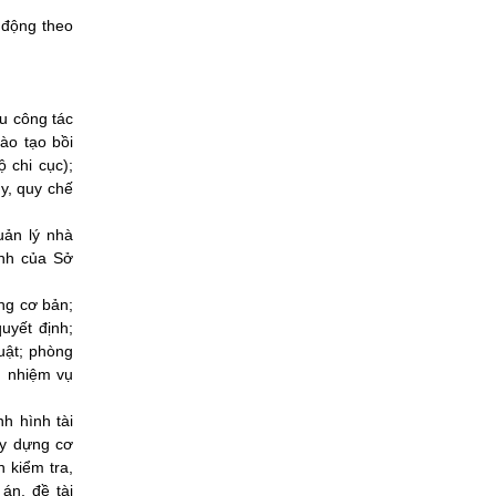
 động theo
ưu công tác
ào tạo bồi
 chi cục);
uy, quy chế
uản lý nhà
ính của Sở
ựng cơ bản;
uyết định;
uật; phòng
n nhiệm vụ
nh hình tài
ây dựng cơ
n kiểm tra,
 án, đề tài