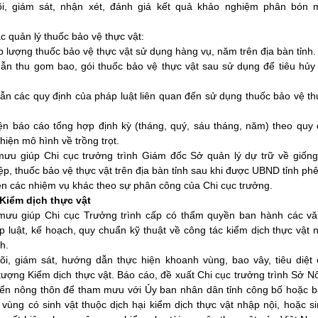
i, giám sát, nhận xét, đánh giá kết quả khảo nghiệm phân bón m
c quản lý thuốc bảo vệ thực vật:
 lượng thuốc bảo vệ thực vật sử dụng hàng vụ, năm trên địa bàn tỉnh.
ẫn thu gom bao, gói thuốc bảo vệ thực vật sau sử dụng để tiêu hủy
ẫn các quy định của pháp luật liên quan đến sử dụng thuốc bảo vệ thự
iện báo cáo tổng hợp định kỳ (tháng, quý, sáu tháng, năm) theo quy đ
 hiện mô hình về trồng trọt.
ưu giúp Chi cục trưởng trình Giám đốc Sở quản lý dự trữ về giống
p, thuốc bảo vệ thực vật trên địa bàn tỉnh sau khi được UBND tỉnh phê
iện các nhiệm vụ khác theo sự phân công của Chi cục trưởng.
 Kiểm dịch thực vật
ưu giúp Chi cục Trưởng trình cấp có thẩm quyền ban hành các v
luật, kế hoạch, quy chuẩn kỹ thuật về công tác kiểm dịch thực vật n
h.
õi, giám sát, hướng dẫn thực hiện khoanh vùng, bao vây, tiêu diệt 
tượng Kiểm dịch thực vật. Báo cáo, đề xuất Chi cục trưởng trình Sở 
riển nông thôn để tham mưu với Ủy ban nhân dân tỉnh công bố hoặc b
 vùng có sinh vật thuộc dịch hại kiểm dịch thực vật nhập nội, hoặc s