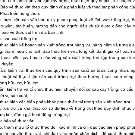
ưu cho lãnh đạo Chi cục xây dựng, thực hiện quy hoạch, kế hoạch v
, Bảo vệ thực vật theo quy định của pháp luật và theo sự phân công 
Phát triển nông thôn.
 thực hiện các văn bản qu y phạm pháp luật về lĩnh vực trồng trọt, 
n truyền, tập huấn, hướng dẫn cho người dân về sử dụng giống cây t
 bảo vệ thực vật trên địa bàn tỉnh.
c sản xuất trồng trọt:
thực hiện kế hoạch sản xuất trồng trọt hàng vụ, hàng năm và từng gi
; tham mưu cho lãnh đạo thực hiện việc tổng kết, đánh giá kế hoạch s
 thực hiện quy hoạch các vùng sản xuất trồng trọt tập trung sau kh
 duyệt;
ẫn, kiểm tra, thực hiện các quy trình sản xuất an toàn, công nhận, á
ỹ thuật và thực hiện sản xuất trồng trọt theo hướng thực hành nông 
ng hữu cơ, hữu cơ ...;
n, kiểm tra và tổ chức thực hiện chuyển đổi cơ cấu cây trồng, cơ cấu
ời vụ sản xuất;
 thực hiện các biện pháp khắc phục thiên tai trong sản xuất trồng trọt.
, lưu trữ và khai thác cơ sở dữ liệu về trồng trọt theo quy định phục 
ổng kết, đánh giá hoạt động trồng trọt.
c bảo vệ thực vật:
p, tham mưu tổ chức theo dõi, xác minh và chỉ đạo các biện pháp phòn
i tài nguyên thực vật; chỉ đạo việc ngăn chặn dịch; đề xuất, thực hi