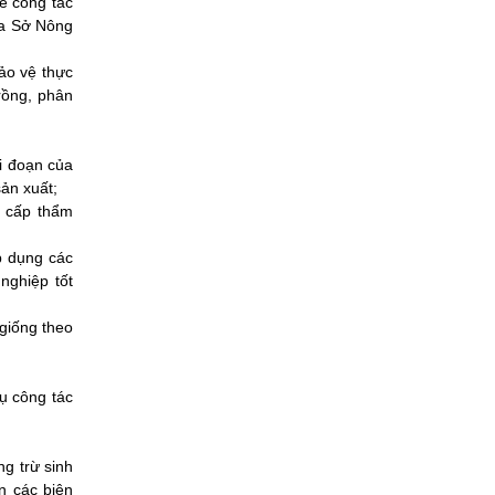
ề công tác
của Sở Nông
Bảo vệ thực
rồng, phân
ai đoạn của
ản xuất;
i cấp thẩm
p dụng các
nghiệp tốt
 giống theo
vụ công tác
g trừ sinh
ện các biện