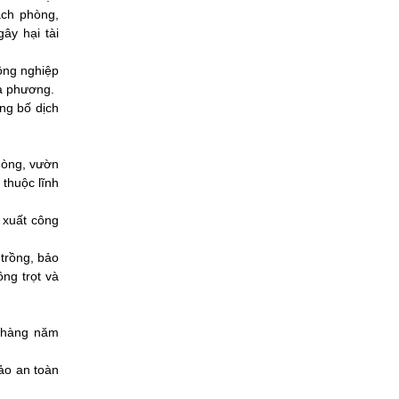
ạch phòng,
ây hại tài
ông nghiệp
ịa phương.
ng bố dịch
 dòng, vườn
 thuộc lĩnh
 xuất công
 trồng, bảo
ồng trọt và
, hàng năm
ảo an toàn