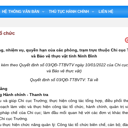
HỆ THỐNG VĂN BẢN
THỦ TỤC HÀNH CHÍNH
LIÊN HỆ
tổ chức
g, nhiệm vụ, quyền hạn của các phòng, trạm trực thuộc Chi cục T
và Bảo vệ thực vật tỉnh Ninh Bình
 kèm theo Quyết định số 03/QĐ-TTBVTV ngày 10/01/2022 của Chi cục 
và Bảo vệ thực vật)
Quyết định số 03/QĐ-TTBVTV:
Tải về
năng
g Hành chính - Thanh tra
và giúp Chi cục Trưởng; thực hiện công tác tổng hợp, điều phối t
hoạch làm việc và thực hiện công tác tổ chức, hành chính, quản trị 
, pháp chế của Chi cục; làm đầu mối quan hệ với các đơn vị khác th
Chi cục Trưởng.
thực hiện chức năng quản lý: Công tác tổ chức biên chế, cán bộ; đào