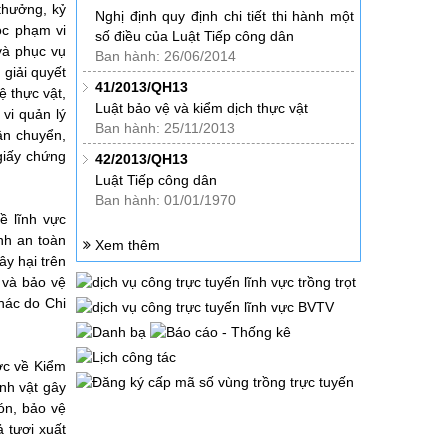
 thưởng, kỷ
Nghị định quy định chi tiết thi hành một
uộc phạm vi
số điều của Luật Tiếp công dân
 và phục vụ
Ban hành: 26/06/2014
 giải quyết
41/2013/QH13
ệ thực vật,
Luật bảo vệ và kiểm dịch thực vật
vi quản lý
Ban hành: 25/11/2013
ận chuyển,
giấy chứng
42/2013/QH13
Luật Tiếp công dân
Ban hành: 01/01/1970
ề lĩnh vực
inh an toàn
Xem thêm
ây hại trên
t và bảo vệ
hác do Chi
ớc về Kiểm
inh vật gây
bón, bảo vệ
 tươi xuất