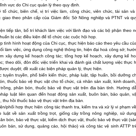
lĩnh vực do Chi cục quản lý theo quy định.
 tổ chức, biên chế, vị trí việc làm, công chức, viên chức, tài sản v
 giao theo phân cấp của Giám đốc Sở Nông nghiệp và PTNT và qu
ện tiếp tân, bố trí khách làm việc với lãnh đạo và các bộ phận theo 
huẩn bị các điều kiện để tổ chức các cuộc hội họp.
p tình hình hoạt động của Chi cục, thực hiện báo cáo theo yêu cầu củ
ề lối làm việc, ứng dụng công nghệ thông tin, hiện đại hoá công sở; hư
ạm xây dựng kế hoạch công tác; tổng hợp kế hoạch, xây dựng kế h
c; theo dõi, đôn đốc việc triển khai và đánh giá chất lượng việc thực 
ược duyệt; đề xuất các biện pháp quản lý, thực hiện.
c tuyên truyền, phổ biến kiến thức, pháp luật, tập huấn, bồi dưỡng 
ón, thuốc bảo vệ thực vật cho tổ chức, cá nhân sản xuất, kinh doanh
 trồng, phân bón, thuốc bảo vệ thực vật trên địa bàn tỉnh. Hướng d
pháp luật liên quan đến hoạt động sản xuất, buôn bán, bảo quản, v
 thu hồi thuốc bảo vệ thực vật trên địa bàn.
ện/phối hợp thực hiện công tác thanh tra, kiểm tra và xử lý vi phạm v
 luật về sản xuất trồng trọt, giống cây trồng nông nghiệp, sử dụn
ân bón, bảo vệ thực vật, kiểm dịch thực vật, thuốc bảo vệ thực vật (sả
uôn bán, sử dụng, quảng cáo, hội thảo) và công tác vệ sinh ATTP tr