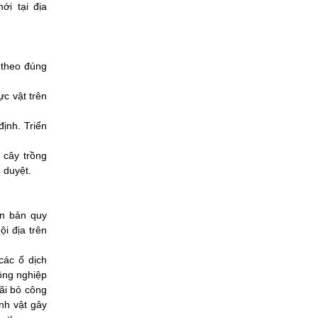
ới tại địa
 theo đúng
c vật trên
ịnh. Triển
 cây trồng
 duyệt.
ăn bản quy
ội địa trên
các ổ dịch
Nông nghiệp
ãi bỏ công
inh vật gây